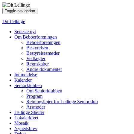
Toggle navigation
Dit Lellinge
Seneste nyt
Om Beboerforeningen
Beboerforeningen
Bestyrelsen
Bestyrelsesmøder
Vedtægter
Regnskaber
Andre dokumenter
Indmeldelse
Kalender
Seniorklubben
Om Seniorklubben
Program
Retningslinjer for Lellinge Seniorklub
Årsmøder
Lellinge Shelter
Lokalarkivet
Mosaik
Nyhedsbrev
Debat