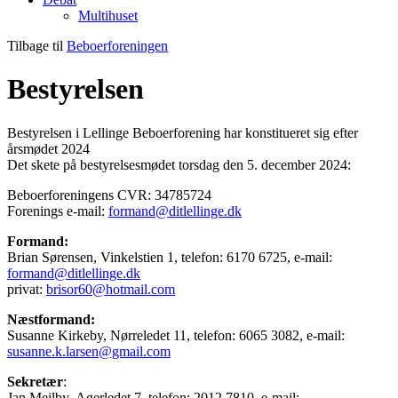
Multihuset
Tilbage til
Beboerforeningen
Bestyrelsen
Bestyrelsen i Lellinge Beboerforening har konstitueret sig efter
årsmødet 2024
Det skete på bestyrelsesmødet torsdag den 5. december 2024:
Beboerforeningens CVR: 34785724
Forenings e-mail:
formand@ditlellinge.dk
Formand:
Brian Sørensen, Vinkelstien 1, telefon: 6170 6725, e-mail:
formand@ditlellinge.dk
privat:
brisor60@hotmail.com
Næstformand:
Susanne Kirkeby, Nørreledet 11, telefon: 6065 3082, e-mail:
susanne.k.larsen@gmail.com
Sekretær
:
Jan Meilby, Agerledet 7, telefon: 2012 7810, e-mail: