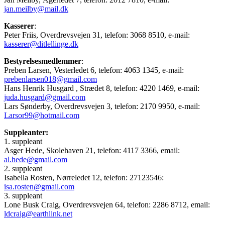
jan.meilby@mail.dk
Kasserer
:
Peter Friis, Overdrevsvejen 31, telefon: 3068 8510, e-mail:
kasserer@ditlellinge.dk
Bestyrelsesmedlemmer
:
Preben Larsen, Vesterledet 6, telefon: 4063 1345, e-mail:
prebenlarsen018@gmail.com
Hans Henrik Husgard , Strædet 8, telefon: 4220 1469, e-mail:
juda.husgard@gmail.com
Lars Sønderby, Overdrevsvejen 3, telefon: 2170 9950, e-mail:
Larsor99@hotmail.com
Suppleanter:
1. suppleant
Asger Hede, Skolehaven 21, telefon: 4117 3366, email:
al.hede@gmail.com
2. suppleant
Isabella Rosten, Nørreledet 12, telefon: 27123546:
isa.rosten@gmail.com
3. suppleant
Lone Busk Craig, Overdrevsvejen 64, telefon: 2286 8712, email:
ldcraig@earthlink.net